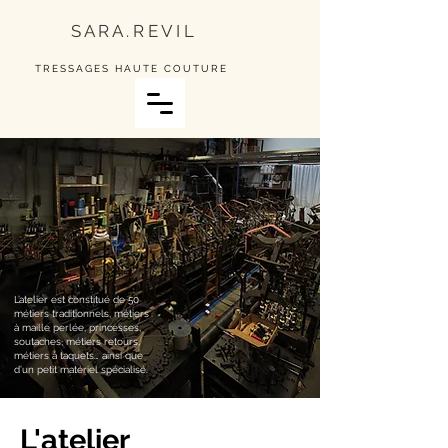
S A R A . R E V I L
TRESSAGES HAUTE COUTURE
L’atelier est constitué de 50
métiers traditionnels, métiers
à maille perlée, princesses,
soutaches, métiers retours,
métiers à taquets… ainsi que
d’un petit matériel spécialisé.
L'atelier