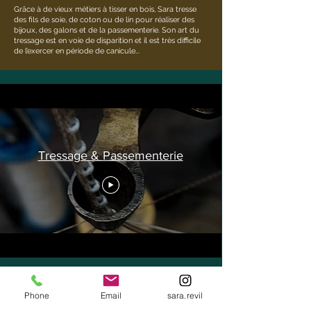
Grâce à de vieux métiers à tisser en bois, Sa
ra tresse
des fils de soie, de coton ou de lin pour réaliser des
bijoux, des galons et de la passementerie. Son art du
tressage est en voie de disparition et il est très difficile
de l’exercer en période de canicule...
Tressage & Passementerie
Phone
Email
sara.revil